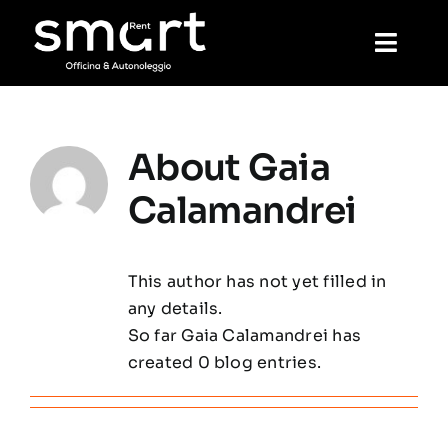
Skip
to
Toggl
content
Navig
Home
About
Gaia
Vermietung
Calamandrei
Mechanik
This author has not yet filled in
any details.
Waschen
So far Gaia Calamandrei has
created 0 blog entries.
Partner