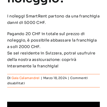
Partners
I noleggi SmartRent partono da una franchigia
Contatti
danni di 5000 CHF.
Pagando 20 CHF in totale sul prezzo di
Italiano
noleggio, è possibile abbassare la franchigia
a soli 2000 CHF.
Se sei residente in Svizzera, potrai usufruire
della nostra assicurazione: coprirà
interamente la franchigia!
Di
Gaia Calamandrei
|
Marzo 18, 2024
|
Commenti
su
disabilitati
Sono
assicurato
da
eventuali