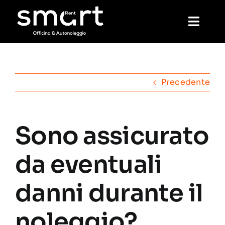
Salta
al
Toggl
contenuto
Navig
Home
Precedente
Noleggio
Sono assicurato
Meccanica
da eventuali
Lavaggio
danni durante il
Prenotazione
noleggio?