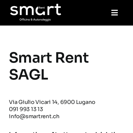
Salta
al
Toggl
contenuto
Navig
Home
Smart Rent
Noleggio
SAGL
Meccanica
Lavaggio
Via Giulio Vicari 14, 6900 Lugano
091 993 13 13
info@smartrent.ch
Prenotazione