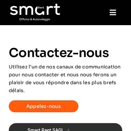
Skip
to
Toggl
content
Navig
Home
Contactez-nous
De location
Utilisez l’un de nos canaux de communication
Mécanique
pour nous contacter et nous nous ferons un
plaisir de vous répondre dans les plus brefs
délais.
Laver
Appelez-nous
Réservation