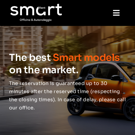
Skip
to
Toggl
content
Navig
Home
The best
Smart models
De location
on the market.
Mécanique
The reservation is guaranteed up to 30
minutes after the reserved time (respecting
Laver
the closing times). In case of delay, please call
our office.
Réservation