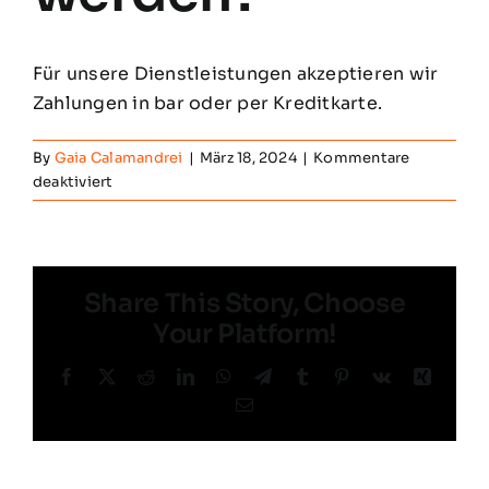
Reservierung
Für unsere Dienstleistungen akzeptieren wir
Kontakte
Zahlungen in bar oder per Kreditkarte.
By
Gaia Calamandrei
|
März 18, 2024
|
Kommentare
Deutsch
für
deaktiviert
Welche
Zahlungsarten
können
genutzt
Share This Story, Choose
werden?
Your Platform!
Facebook
X
Reddit
LinkedIn
WhatsApp
Telegram
Tumblr
Pinterest
Vk
Xing
Email