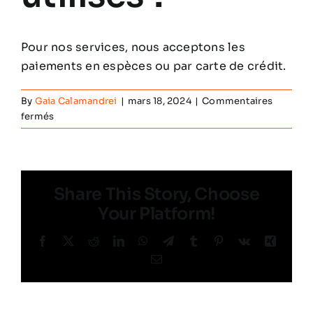
Les partenaires
Pour nos services, nous acceptons les
Contacts
paiements en espèces ou par carte de crédit.
By
Gaia Calamandrei
|
mars 18, 2024
|
Commentaires
Français
sur
fermés
Quels
moyens
de
paiement
Share This Story, Choose
peuvent
être
Your Platform!
utilisés
?
Facebook
X
Reddit
LinkedIn
WhatsApp
Telegram
Tumblr
Pinterest
Vk
Xing
Email