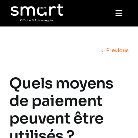
Skip
to
Toggl
content
Navig
Home
Previous
De location
Quels moyens
Mécanique
de paiement
Laver
peuvent être
Réservation
utilisés ?